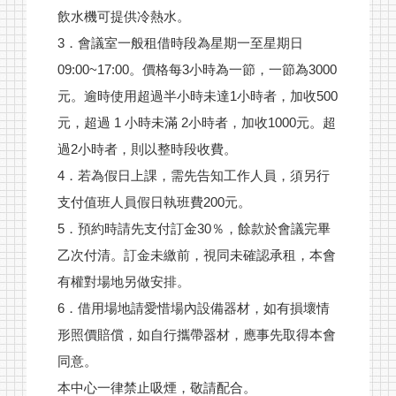
飲水機可提供冷熱水。
監理事名單
3．會議室一般租借時段為星期一至星期日
會員診所據點
09:00~17:00。價格每3小時為一節，一節為3000
會議室租借辦法
相關須知
元。逾時使用超過半小時未達1小時者，加收500
元，超過 1 小時未滿 2小時者，加收1000元。超
聯絡我們
過2小時者，則以整時段收費。
4．若為假日上課，需先告知工作人員，須另行
支付值班人員假日執班費200元。
5．預約時請先支付訂金30％，餘款於會議完畢
乙次付清。訂金未繳前，視同未確認承租，本會
有權對場地另做安排。
6．借用場地請愛惜場內設備器材，如有損壞情
形照價賠償，如自行攜帶器材，應事先取得本會
同意。
本中心一律禁止吸煙，敬請配合。